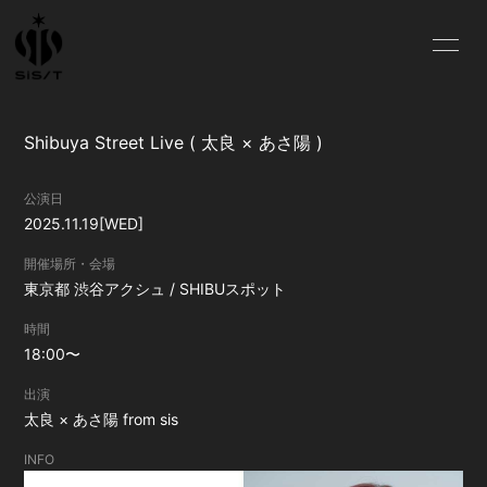
HOME
NEWS
Shibuya Street Live ( 太良 × あさ陽 )
SCHEDULE
PROFILE
公演日
VIDEO
DISCOGRAPHY
2025.11.19
[WED]
CONTACT
開催場所・会場
東京都
渋谷アクシュ / SHIBUスポット
時間
18:00〜
出演
太良 × あさ陽 from sis
INFO