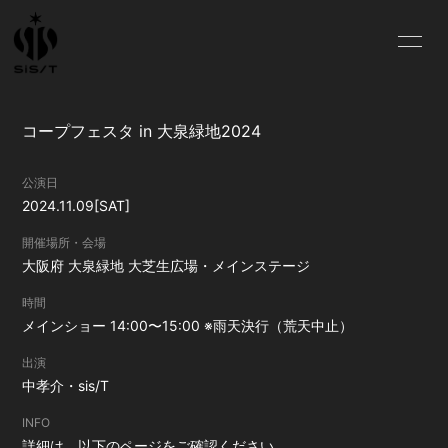
HOME
NEWS
コープフェスタ in 大泉緑地2024
SCHEDULE
PROFILE
公演日
VIDEO
DISCOGRAPHY
2024.11.09
[SAT]
CONTACT
開催場所・会場
大阪府
大泉緑地 大芝生広場・メインステージ
時間
メインショー 14:00〜15:00 ※雨天決行（荒天中止）
出演
中孝介・sis/T
INFO
詳細は、以下のページをご確認ください。